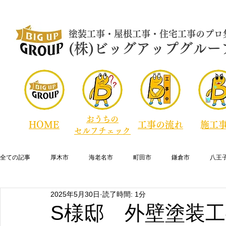
​塗装工事・屋根工事・住宅工事のプロ
​​​(株)ビッグアップグルー
おうちの
HOME
​工事の流れ
​施工
セルフチェック
全ての記事
厚木市
海老名市
町田市
鎌倉市
八王
2025年5月30日
読了時間: 1分
横須賀市
逗子市
藤沢市
寒川町
綾瀬市
大
S様邸 外壁塗装