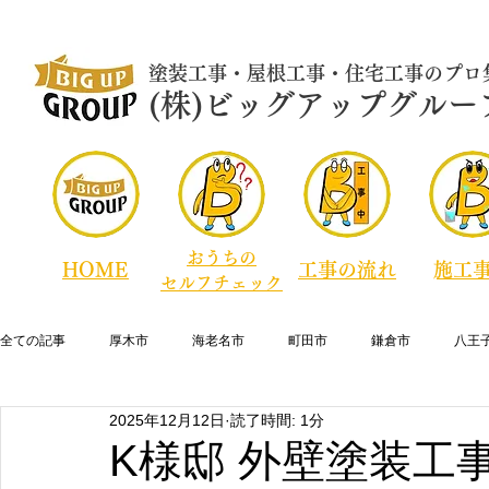
​塗装工事・屋根工事・住宅工事のプロ
​​​(株)ビッグアップグルー
おうちの
HOME
​工事の流れ
​施工
セルフチェック
全ての記事
厚木市
海老名市
町田市
鎌倉市
八王
2025年12月12日
読了時間: 1分
横須賀市
逗子市
藤沢市
寒川町
綾瀬市
大
K様邸 外壁塗装工