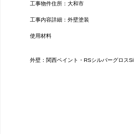
工事物件住所：
大和市
青葉区
磯子区
都筑区
瀬谷区
川崎市
座間
工事内容詳細：
外壁塗装
使用材料
外壁：
関西ペイント・RSシルバーグロスSi　