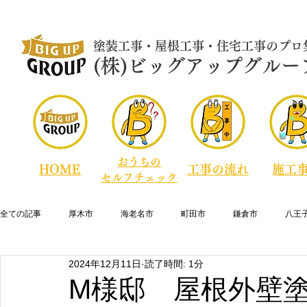
​塗装工事・屋根工事・住宅工事のプロ
​​​(株)ビッグアップグルー
おうちの
HOME
​工事の流れ
​施工
セルフチェック
全ての記事
厚木市
海老名市
町田市
鎌倉市
八王
2024年12月11日
読了時間: 1分
横須賀市
逗子市
藤沢市
寒川町
綾瀬市
大
M様邸 屋根外壁