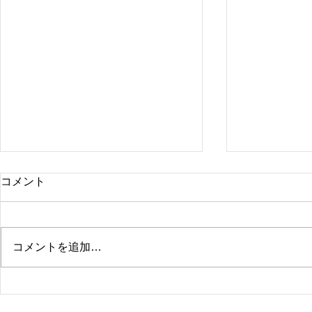
コメント
コメントを追加…
町田市 O様邸 施工事例
町田市 M様