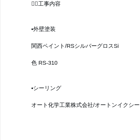
👷‍♂️工事内容
青葉区
磯子区
都筑区
瀬谷区
川崎市
座間
•外壁塗装
関西ペイント/RSシルバーグロスSi
色 RS-310
•シーリング
オート化学工業株式会社/オートンイクシー