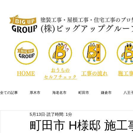
​塗装工事・屋根工事・住宅工事のプロ
​​​(株)ビッグアップグルー
おうちの
HOME
​工事の流れ
​施工
セルフチェック
全ての記事
厚木市
海老名市
町田市
鎌倉市
八王
5月13日
読了時間: 1分
横須賀市
逗子市
藤沢市
寒川町
綾瀬市
大
町田市 H様邸 施工