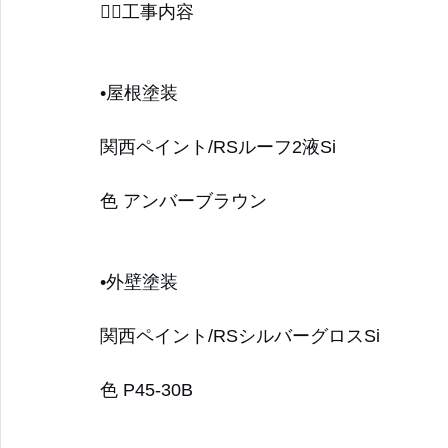
👷‍♀️工事内容
青葉区
磯子区
都筑区
瀬谷区
川崎市
座間
•屋根塗装
関西ペイント/RSルーフ2液Si
色 アンバーブラウン
•外壁塗装
関西ペイント/RSシルバーグロスSi
色 P45-30B