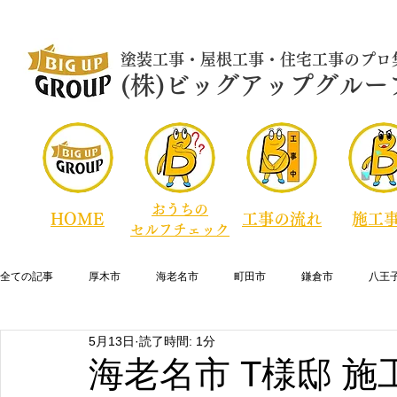
​塗装工事・屋根工事・住宅工事のプロ
​​​(株)ビッグアップグルー
おうちの
HOME
​工事の流れ
​施工
セルフチェック
全ての記事
厚木市
海老名市
町田市
鎌倉市
八王
5月13日
読了時間: 1分
横須賀市
逗子市
藤沢市
寒川町
綾瀬市
大
海老名市 T様邸 施