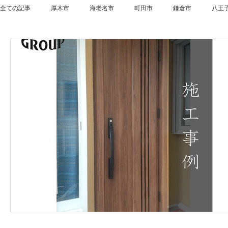
全ての記事
厚木市
海老名市
町田市
鎌倉市
八王
横須賀市
逗子市
藤沢市
寒川町
綾瀬市
大
青葉区
磯子区
都筑区
瀬谷区
川崎市
座間