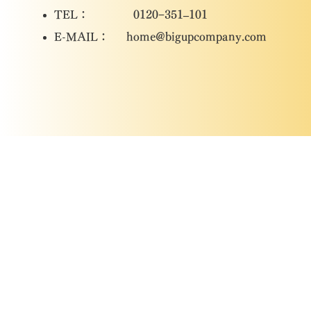
TEL： 0120−351–101
​E-MAIL：
home@bigupcompany.com